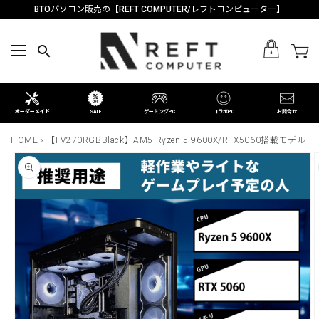
コンテン
BTOパソコン販売の【REFT COMPUTER/レフトコンピューター】
ツに進む
カ
ー
ト
オーダーメイド
SALE
ゲーミングPC
コラボPC
お問合せ
HOME
›
【FV270RGBBlack】AM5-Ryzen 5 9600X/RTX5060搭載モデル
商品情報
にスキッ
プ