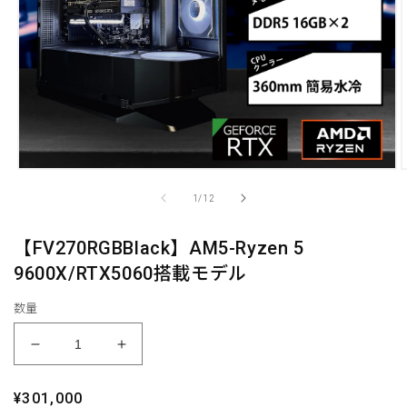
モ
ー
の
1
/
12
ダ
ル
で
【FV270RGBBlack】AM5-Ryzen 5
メ
9600X/RTX5060搭載モデル
デ
ィ
ア
数量
(1)
(
を
【FV270RGBBlack】
【FV270RGBBlack】
開
く
AM5-
AM5-
Ryzen
Ryzen
通
¥301,000