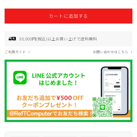
5
5
常
9600X/RTX5060
9600X/RTX5060
価
搭
搭
カートに追加する
格
載
載
モ
モ
デ
デ
30,000円(税込)以上お買い上げで送料無料
ル
ル
の
の
›
›
ご利用ガイド
お問い合わせはこちら
数
数
量
量
を
を
減
増
ら
や
す
す